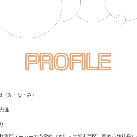
3日（み・な・み）
売堀
り
材専門メーカーの南電機（本社＝大阪市西区、岡崎英雄社長）