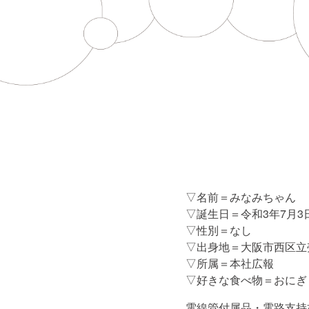
▽名前＝みなみちゃん
▽誕生日＝令和3年7月
▽性別＝なし
▽出身地＝大阪市西区立
▽所属＝本社広報
▽好きな食べ物＝おにぎ
電線管付属品・電路支持