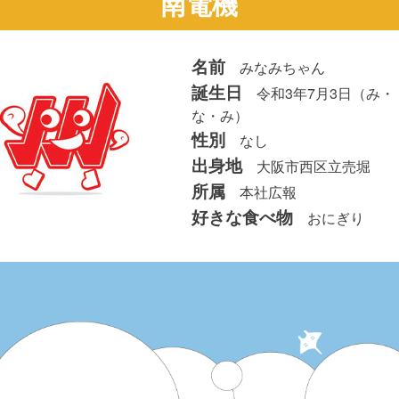
南電機
名前
みなみちゃん
誕生日
令和3年7月3日（み・
な・み）
性別
なし
出身地
大阪市西区立売堀
所属
本社広報
好きな食べ物
おにぎり