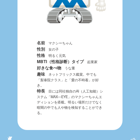
名前
マクシーちゃん
性別
女の子
性格
明るく元気
MBTI（性格診断）タイプ
起業家
好きな食べ物
うな重
趣味
ネットフリックス鑑賞。中でも
「梨泰院クラス」と「愛の不時着」が好
き。
特長
目には同社独自のAI（人工知能）シ
ステム「MAX―EYE」のマクシーちゃんエ
ディションを搭載。明るい場所だけでなく
暗闇の中でも人や物を検知することができ
る。