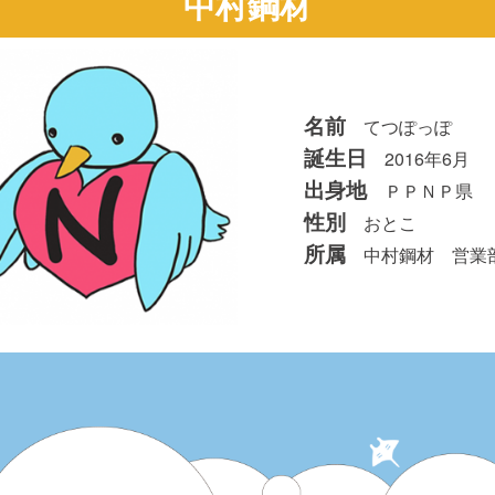
中村鋼材
名前
てつぽっぽ
誕生日
2016年6月
出身地
ＰＰＮＰ県
性別
おとこ
所属
中村鋼材 営業